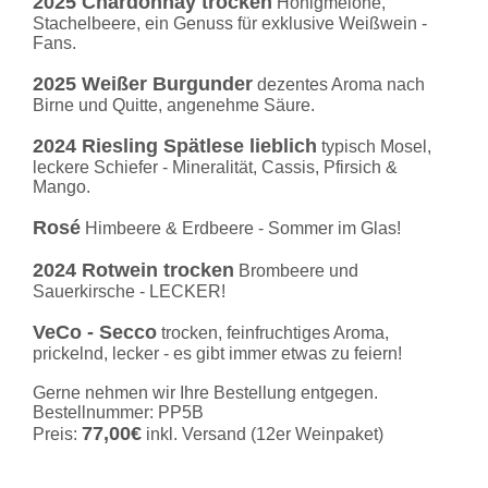
2025 Chardonnay trocken
Honigmelone,
Stachelbeere, ein Genuss für exklusive Weißwein -
Fans.
2025 Weißer Burgunder
dezentes Aroma nach
Birne und Quitte, angenehme Säure.
2024 Riesling Spätlese lieblich
typisch Mosel,
leckere Schiefer - Mineralität, Cassis, Pfirsich &
Mango.
Rosé
Himbeere & Erdbeere - Sommer im Glas!
2024 Rotwein trocken
Brombeere und
Sauerkirsche - LECKER!
VeCo - Secco
trocken, feinfruchtiges Aroma,
prickelnd, lecker - es gibt immer etwas zu feiern!
Gerne nehmen wir Ihre Bestellung entgegen.
Bestellnummer: PP5B
77,00€
Preis:
inkl. Versand (12er Weinpaket)