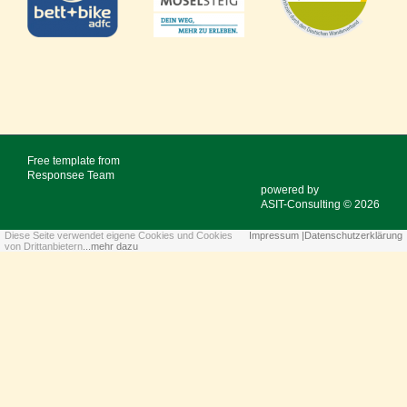
Free template from
Responsee Team
powered by
ASIT-Consulting © 2026
Diese Seite verwendet eigene Cookies und Cookies
Impressum |
Datenschutzerklärung
von Drittanbietern
...mehr dazu