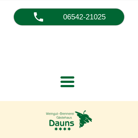
local_phone
06542-21025
Home
Weingut