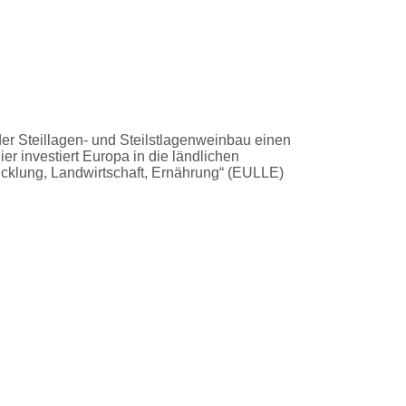
r Steillagen- und Steilstlagenweinbau einen
r investiert Europa in die ländlichen
klung, Landwirtschaft, Ernährung“ (EULLE)